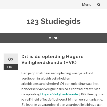
Menu
Spring
123 Studiegids
naar
inhoud
MENU
Spring
naar
inhoud
Dit is de opleiding Hogere
03
Veiligheidskunde (HVK)
OKT
Ben je op zoek naar een opleiding waar je je kunt
verdiepen in arbeidsveiligheid en
arbeidsomstandigheden? Of een opleiding waar het
beheersen van veiligheidsrisico’s centraal staat? Met
de opleiding
Hogere Veiligheidskunde
(HVK) leer jij hoe
je veiligheid effectief beheerst binnen een organisatie.
Zo lever je gegarandeerd een waardevolle bijdrage aan