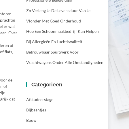
Professionele Begeleiding
Zo Verleng Je De Levensduur Van Je
antoren
 prachtig
Vlonder Met Goed Onderhoud
el er wat
Hoe Een Schoonmaakbedrijf Kan Helpen
taan. Over
Bij Allergieën En Luchtkwaliteit
leren of
f flats,
Betrouwbaar Spuitwerk Voor
Vrachtwagens Onder Alle Omstandigheden
 voor de
Categorieën
n of
zijn
grijk dat
Afstudeerstage
Bijbaantjes
Bouw