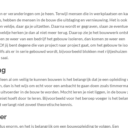
ijn er veranderingen om je heen. Terwijl mensen die in werkplaatsen en k
is, hebben de mensen in de bouw die uitdaging en vernieuwing. Het is ook
en veldje, daar ga je uitzetten. Daarna wordt er gegraven, slaan ze eventue
 veldje herken je dan al niet meer terug. Daarop zie je het bouwwerk onts
en ze weer van een bedrijf het gebouw isoleren, dan komen ze weer een
 jij bent degene die van project naar project gaat, om het gebouw te iso
s als er in serie gebouwd wordt, bijvoorbeeld blokken met rijtjeshuizen o
 saai.
ng
Alleen al om veilig te kunnen bouwen is het belangrijk dat je een opleiding
n, dan is het wijs om echt voor een ambacht te gaan doen zoals timmerma
 uitvoerder in de bouw te worden. Mocht leren je niet liggen, in de bouw 
iet hoeft door te leren. Bijvoorbeeld voor het beroep voeger is het belan
 verlangt niet zoveel theoretische kennis.
er
us enorm, en het is belangrijk om een bouwopleiding te volgen. Een