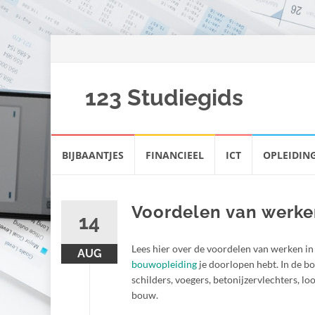
123 Studiegids
Spring
BIJBAANTJES
FINANCIEEL
ICT
OPLEIDIN
naar
inhoud
Voordelen van werke
14
Lees hier over de voordelen van werken in
AUG
bouwopleiding
je doorlopen hebt. In de b
schilders, voegers, betonijzervlechters, l
bouw.