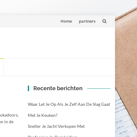
Spring
Home
partners
naar
inhoud
Recente berichten
Waar Let Je Op Als Je Zelf Aan De Slag Gaat
tukadoors,
Met Je Keuken?
en in de
Sneller Je Jacht Verkopen Met