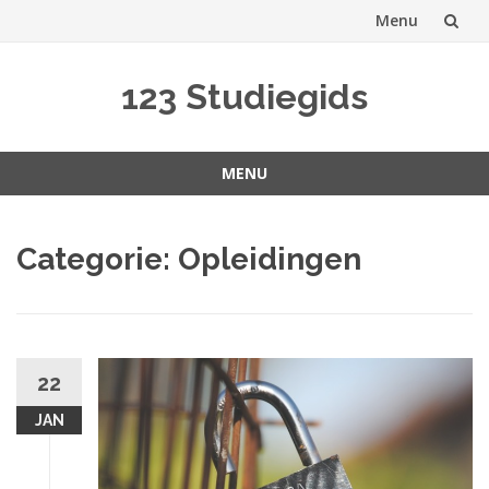
Menu
Spring
123 Studiegids
naar
inhoud
MENU
Spring
naar
Categorie:
Opleidingen
inhoud
22
JAN