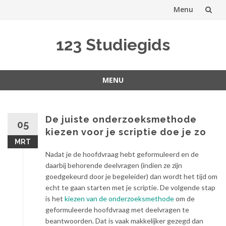
Menu
Spring
123 Studiegids
naar
inhoud
MENU
Spring
naar
inhoud
De juiste onderzoeksmethode
05
kiezen voor je scriptie doe je zo
MRT
Nadat je de hoofdvraag hebt geformuleerd en de
daarbij behorende deelvragen (indien ze zijn
goedgekeurd door je begeleider) dan wordt het tijd om
echt te gaan starten met je scriptie. De volgende stap
is het
kiezen van de onderzoeksmethode
om de
geformuleerde hoofdvraag met deelvragen te
beantwoorden. Dat is vaak makkelijker gezegd dan