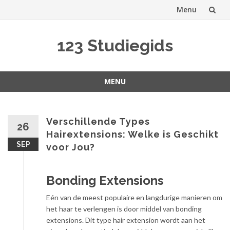
Menu
Spring
123 Studiegids
naar
inhoud
MENU
Spring
naar
inhoud
Verschillende Types
26
Hairextensions: Welke is Geschikt
SEP
voor Jou?
Bonding Extensions
Eén van de meest populaire en langdurige manieren om
het haar te verlengen is door middel van bonding
extensions. Dit type hair extension wordt aan het