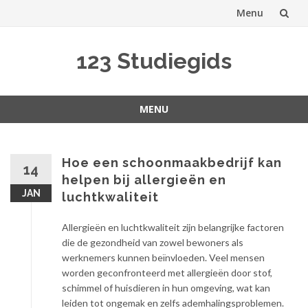
Menu
Spring
123 Studiegids
naar
inhoud
MENU
Spring
naar
inhoud
Hoe een schoonmaakbedrijf kan
14
helpen bij allergieën en
JAN
luchtkwaliteit
Allergieën en luchtkwaliteit zijn belangrijke factoren
die de gezondheid van zowel bewoners als
werknemers kunnen beïnvloeden. Veel mensen
worden geconfronteerd met allergieën door stof,
schimmel of huisdieren in hun omgeving, wat kan
leiden tot ongemak en zelfs ademhalingsproblemen.