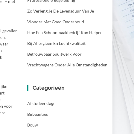
Professionele Begeleiding
ert – met
Zo Verleng Je De Levensduur Van Je
Vlonder Met Goed Onderhoud
l gevallen
Hoe Een Schoonmaakbedrijf Kan Helpen
ren.
Bij Allergieën En Luchtkwaliteit
 waar
n
Betrouwbaar Spuitwerk Voor
ok
Vrachtwagens Onder Alle Omstandigheden
lijke
Categorieën
ert
n
Afstudeerstage
en voor
ere
Bijbaantjes
Bouw