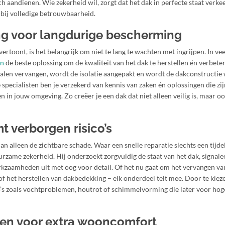
h aandienen. Wie zekerheid wil, zorgt dat het dak in perfecte staat verke
t bij volledige betrouwbaarheid.
ng voor langdurige bescherming
vertoont, is het belangrijk om niet te lang te wachten met ingrijpen. In vee
en
de beste oplossing om de kwaliteit van het dak te herstellen én verbete
alen vervangen, wordt de isolatie aangepakt en wordt de dakconstructie
 specialisten ben je verzekerd van kennis van zaken én oplossingen die zij
in jouw omgeving. Zo creëer je een dak dat niet alleen veilig is, maar o
verborgen risico’s
an alleen de zichtbare schade. Waar een snelle reparatie slechts een tijde
urzame zekerheid. Hij onderzoekt zorgvuldig de staat van het dak, signale
kzaamheden uit met oog voor detail. Of het nu gaat om het vervangen va
 het herstellen van dakbedekking – elk onderdeel telt mee. Door te kiez
s zoals vochtproblemen, houtrot of schimmelvorming die later voor hog
en voor extra wooncomfort