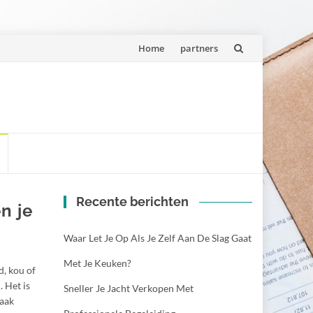
Spring
Home
partners
naar
inhoud
Recente berichten
n je
Waar Let Je Op Als Je Zelf Aan De Slag Gaat
Met Je Keuken?
d, kou of
. Het is
Sneller Je Jacht Verkopen Met
vaak