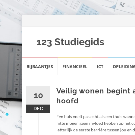
123 Studiegids
Spring
BIJBAANTJES
FINANCIEEL
ICT
OPLEIDIN
naar
inhoud
Veilig wonen begint 
10
hoofd
DEC
Een huis voelt pas echt als een thuis wann
hitte mogen geen invloed hebben op het comf
letterlijk de eerste barrière tussen jou e