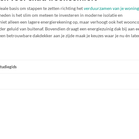
ideale basis om stappen te zetten richting het
verduurzamen van je woning
eden is het slim om meteen te investeren in moderne isolatie en
 niet alleen een lagere energierekening op, maar verhoogt ook het woonc
r geluid van buitenaf. Bovendien draagt een energiezuinig dak bij aan e
n betrouwbare dakdekker aan je zijde maak je keuzes waar je nu én late
tudiegids