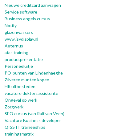
Nieuwe creditcard aanvragen
Service software
Business engels cursus
Notify
glazenwassers
www.isydisplay.nl
Aeternus
afas training
productpresentatie
Personeeluitje
PO-punten van Lindenhaeghe
Zilveren munten kopen
HR uitbesteden
vacature doktersassistente
Ongeval op werk
Zorgwerk
SEO cursus (van Ralf van Veen)
Vacature Business developer
QISS IT traineeships
trainingsmatrix