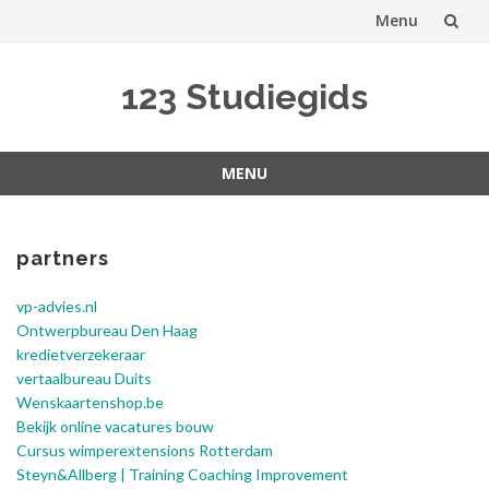
Menu
Spring
123 Studiegids
naar
inhoud
MENU
Spring
naar
inhoud
partners
vp-advies.nl
Ontwerpbureau Den Haag
kredietverzekeraar
vertaalbureau Duits
Wenskaartenshop.be
Bekijk online vacatures bouw
Cursus wimperextensions Rotterdam
Steyn&Allberg | Training Coaching Improvement