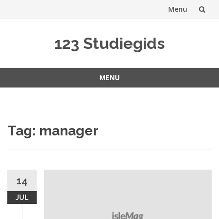
Menu
Spring
123 Studiegids
naar
inhoud
MENU
Spring
naar
inhoud
Tag:
manager
14
JUL