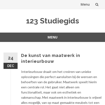
Menu
Spring
123 Studiegids
naar
inhoud
MENU
Spring
naar
inhoud
De kunst van maatwerk in
24
interieurbouw
DEC
Interieurbouw draait om het creëren van unieke
oplossingen die perfect aansluiten bij de wensen en
behoeften van de gebruiker. Maatwerk speelt hierin
een centrale rol. Het gaat niet alleen om
functionaliteit, maar ook om esthetiek en
vakmanschap. Met maatwerk in interieurbouw is vrijwel
alles mogelijk, van op maat gemaakte meubels tot een