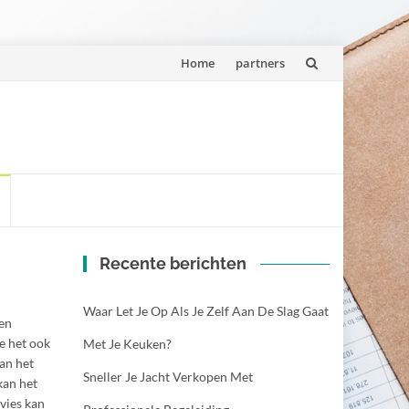
Spring
Home
partners
naar
inhoud
Recente berichten
Waar Let Je Op Als Je Zelf Aan De Slag Gaat
nen
je het ook
Met Je Keuken?
an het
Sneller Je Jacht Verkopen Met
kan het
vies kan