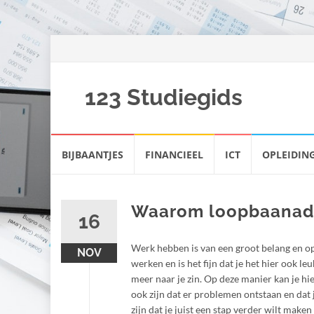
123 Studiegids
Spring
BIJBAANTJES
FINANCIEEL
ICT
OPLEIDIN
naar
inhoud
Waarom loopbaanadvi
16
Werk hebben is van een groot belang en o
NOV
werken en is het fijn dat je het hier ook l
meer naar je zin. Op deze manier kan je h
ook zijn dat er problemen ontstaan en dat
zijn dat je juist een stap verder wilt mak