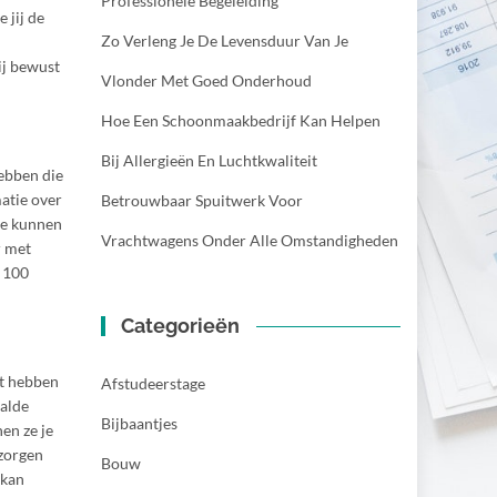
Professionele Begeleiding
 jij de
Zo Verleng Je De Levensduur Van Je
ij bewust
Vlonder Met Goed Onderhoud
Hoe Een Schoonmaakbedrijf Kan Helpen
Bij Allergieën En Luchtkwaliteit
hebben die
atie over
Betrouwbaar Spuitwerk Voor
Ze kunnen
Vrachtwagens Onder Alle Omstandigheden
r met
n 100
Categorieën
ut hebben
Afstudeerstage
aalde
Bijbaantjes
nen ze je
 zorgen
Bouw
 kan