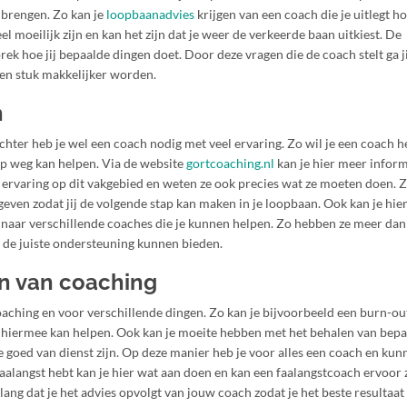
d brengen. Zo kan je
loopbaanadvies
krijgen van een coach die je uitlegt hoe
l moeilijk zijn en kan het zijn dat je weer de verkeerde baan uitkiest. De
ek hoe jij bepaalde dingen doet. Door deze vragen die de coach stelt ga j
een stuk makkelijker worden.
n
chter heb je wel een coach nodig met veel ervaring. Zo wil je een coach 
op weg kan helpen. Via de website
gortcoaching.nl
kan je hier meer inform
 ervaring op dit vakgebied en weten ze ook precies wat ze moeten doen. 
geven zodat jij de volgende stap kan maken in je loopbaan. Ook kan je hie
 naar verschillende coaches die je kunnen helpen. Zo hebben ze meer da
u de juiste ondersteuning kunnen bieden.
n van coaching
oaching en voor verschillende dingen. Zo kan je bijvoorbeeld een burn-o
e hiermee kan helpen. Ook kan je moeite hebben met het behalen van bep
 je goed van dienst zijn. Op deze manier heb je voor alles een coach en kun
faalangst hebt kan je hier wat aan doen en kan een faalangstcoach ervoor
belang dat je het advies opvolgt van jouw coach zodat je het beste resultaat