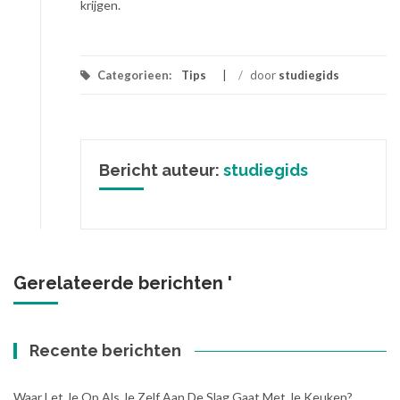
krijgen.
Categorieen:
Tips
/
door
studiegids
Bericht auteur:
studiegids
Gerelateerde berichten '
Recente berichten
Waar Let Je Op Als Je Zelf Aan De Slag Gaat Met Je Keuken?