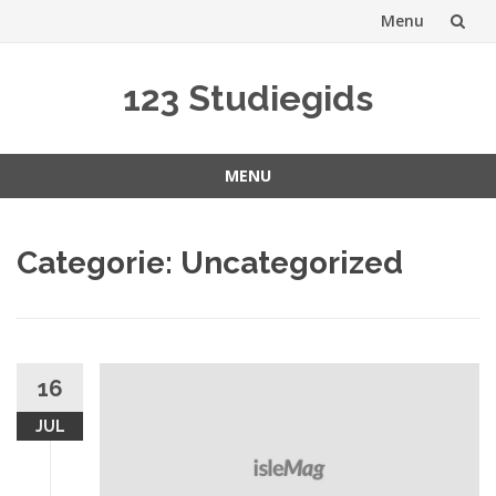
Menu
Spring
123 Studiegids
naar
inhoud
MENU
Spring
naar
Categorie:
Uncategorized
inhoud
16
JUL