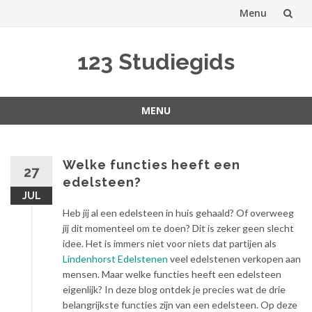
Menu
Spring
123 Studiegids
naar
inhoud
MENU
Spring
naar
inhoud
Welke functies heeft een
27
edelsteen?
JUL
Heb jij al een edelsteen in huis gehaald? Of overweeg
jij dit momenteel om te doen? Dit is zeker geen slecht
idee. Het is immers niet voor niets dat partijen als
Lindenhorst Edelstenen
veel edelstenen verkopen aan
mensen. Maar welke functies heeft een edelsteen
eigenlijk? In deze blog ontdek je precies wat de drie
belangrijkste functies zijn van een edelsteen. Op deze