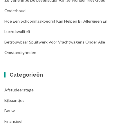
Zo Verleng Je De Levensduur Van Je Vlonder Met Goed
Onderhoud
Hoe Een Schoonmaakbedrijf Kan Helpen Bij Allergieën En
Luchtkwaliteit
Betrouwbaar Spuitwerk Voor Vrachtwagens Onder Alle
Omstandigheden
Categorieën
Afstudeerstage
Bijbaantjes
Bouw
Financieel