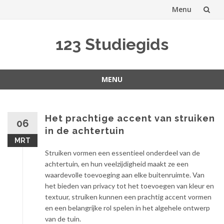
Menu
Spring
123 Studiegids
naar
inhoud
MENU
Spring
naar
inhoud
Het prachtige accent van struiken
06
in de achtertuin
MRT
Struiken vormen een essentieel onderdeel van de
achtertuin, en hun veelzijdigheid maakt ze een
waardevolle toevoeging aan elke buitenruimte. Van
het bieden van privacy tot het toevoegen van kleur en
textuur, struiken kunnen een prachtig accent vormen
en een belangrijke rol spelen in het algehele ontwerp
van de tuin.