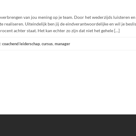
overbrengen van jou mening op je team. Door het wederzijds luisteren en
 realiseren. Uiteindelijk ben jij de eindverantwoordelijke en wil je besli
cent achter staat. Het kan echter zo zijn dat niet het gehele […]
d:
coachend leiderschap
,
cursus
,
manager