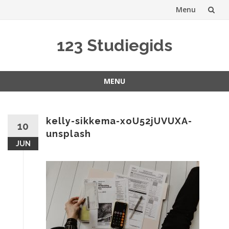
Menu
Spring
123 Studiegids
naar
inhoud
MENU
Spring
naar
inhoud
kelly-sikkema-xoU52jUVUXA-
10
unsplash
JUN