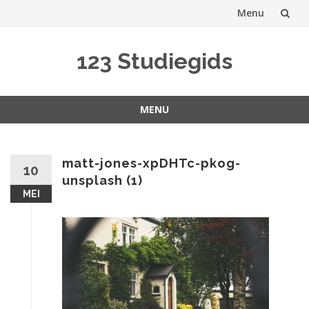
Menu
Spring
123 Studiegids
naar
inhoud
MENU
Spring
naar
inhoud
matt-jones-xpDHTc-pkog-
10
unsplash (1)
MEI