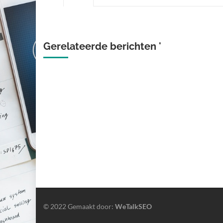
Gerelateerde berichten '
© 2022 Gemaakt door:
WeTalkSEO