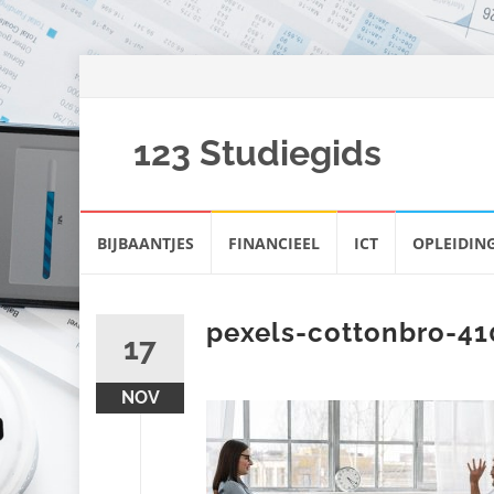
123 Studiegids
Spring
BIJBAANTJES
FINANCIEEL
ICT
OPLEIDIN
naar
inhoud
pexels-cottonbro-41
17
NOV