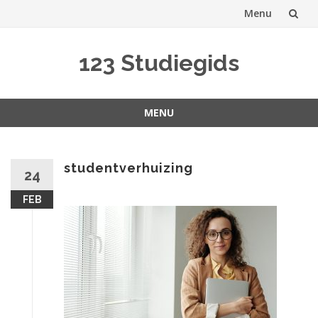
Menu
Spring
123 Studiegids
naar
inhoud
MENU
Spring
naar
inhoud
studentverhuizing
24
FEB