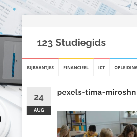
123 Studiegids
Spring
BIJBAANTJES
FINANCIEEL
ICT
OPLEIDIN
naar
inhoud
pexels-tima-miroshn
24
AUG