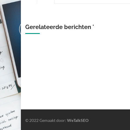
Gerelateerde berichten '
© 2022 Gemaakt door:
WeTalkSEO