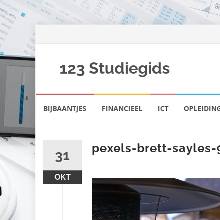
123 Studiegids
Spring
BIJBAANTJES
FINANCIEEL
ICT
OPLEIDIN
naar
inhoud
pexels-brett-sayles
31
OKT