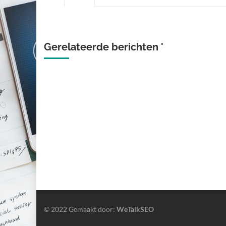
Gerelateerde berichten '
© 2022 Gemaakt door:
WeTalkSEO