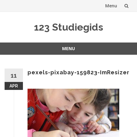
Menu
Spring
123 Studiegids
naar
inhoud
MENU
Spring
naar
inhoud
pexels-pixabay-159823-ImResizer
11
APR