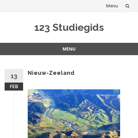
Menu
Spring
123 Studiegids
naar
inhoud
MENU
Spring
naar
inhoud
Nieuw-Zeeland
13
FEB