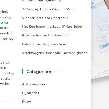
Professionele Begeleiding
Zo Verleng Je De Levensduur Van Je
 eind,
is altijd
Vlonder Met Goed Onderhoud
erker
Hoe Een Schoonmaakbedrijf Kan Helpen
eet dan
hnisch in
Bij Allergieën En Luchtkwaliteit
en en hoe
Betrouwbaar Spuitwerk Voor
Vrachtwagens Onder Alle Omstandigheden
e slag,
caten
Categorieën
t, dat jij
 Straks
gwerker
Afstudeerstage
Bijbaantjes
Bouw