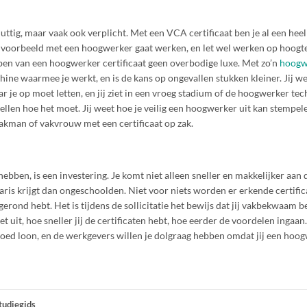
nuttig, maar vaak ook verplicht. Met een VCA certificaat ben je al een heel
ijvoorbeeld met een hoogwerker gaat werken, en let wel werken op hoogte 
bben van een hoogwerker certificaat geen overbodige luxe. Met zo’n
hoogw
hine waarmee je werkt, en is de kans op ongevallen stukken kleiner. Jij w
je op moet letten, en jij ziet in een vroeg stadium of de hoogwerker tec
tellen hoe het moet. Jij weet hoe je veilig een hoogwerker uit kan stempel
vakman of vakvrouw met een certificaat op zak.
hebben, is een investering. Je komt niet alleen sneller en makkelijker aan d
laris krijgt dan ongeschoolden. Niet voor niets worden er erkende certifi
gerond hebt. Het is tijdens de sollicitatie het bewijs dat jij vakbekwaam ben
t uit, hoe sneller jij de certificaten hebt, hoe eerder de voordelen ingaan.
 goed loon, en de werkgevers willen je dolgraag hebben omdat jij een hoo
tudiegids