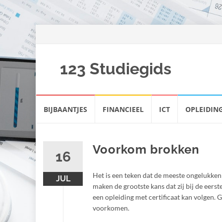
123 Studiegids
Spring
BIJBAANTJES
FINANCIEEL
ICT
OPLEIDIN
naar
inhoud
Voorkom brokken
16
Het is een teken dat de meeste ongelukken 
JUL
maken de grootste kans dat zij bij de eers
een opleiding met certificaat kan volgen. Go
voorkomen.