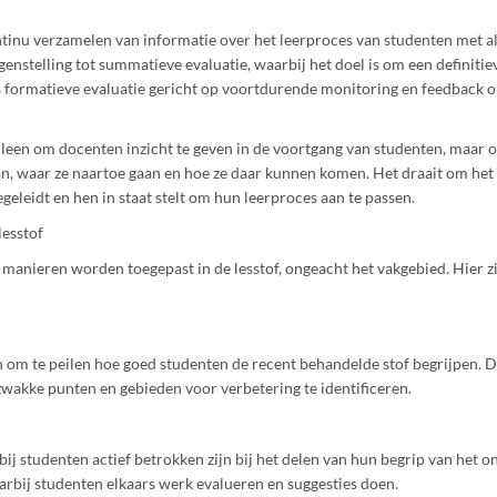
ntinu verzamelen van informatie over het leerproces van studenten met al
egenstelling tot summatieve evaluatie, waarbij het doel is om een definitie
is formatieve evaluatie gericht op voortdurende monitoring en feedback o
 alleen om docenten inzicht te geven in de voortgang van studenten, maar
an, waar ze naartoe gaan en hoe ze daar kunnen komen. Het draait om het
geleidt en hen in staat stelt om hun leerproces aan te passen.
lesstof
 manieren worden toegepast in de lesstof, ongeacht het vakgebied. Hier z
 om te peilen hoe goed studenten de recent behandelde stof begrijpen. Di
zwakke punten en gebieden voor verbetering te identificeren.
bij studenten actief betrokken zijn bij het delen van hun begrip van het 
rbij studenten elkaars werk evalueren en suggesties doen.