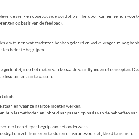
eleverde werk en opgebouwde portfolio’s. Hierdoor kunnen ze hun voortg
nbrengen op basis van de feedback.
e les om te zien wat studenten hebben geleerd en welke vragen ze nog hebb
nten beter te begrijpen.
ie gericht zijn op het meten van bepaalde vaardigheden of concepten. De
de lesplannen aan te passen.
 talrijk:
e staan en waar ze naartoe moeten werken.
n hun lesmethoden en inhoud aanpassen op basis van de behoeften van
evordert een dieper begrip van het onderwerp.
digd om zelf hun leren te sturen en verantwoordelijkheid te nemen.