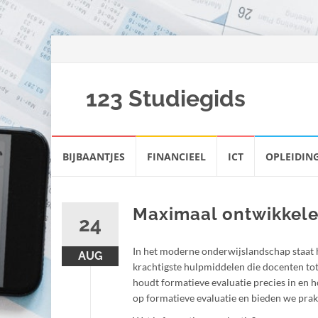
123 Studiegids
Spring
BIJBAANTJES
FINANCIEEL
ICT
OPLEIDIN
naar
inhoud
Maximaal ontwikkele
24
In het moderne onderwijslandschap staat h
AUG
krachtigste hulpmiddelen die docenten tot
houdt formatieve evaluatie precies in en ho
op formatieve evaluatie en bieden we prak