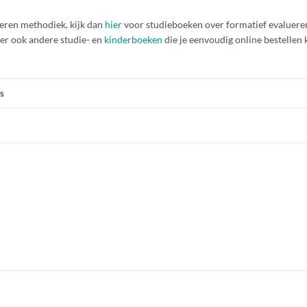
ueren methodiek, kijk dan
hier
voor studieboeken over formatief evaluere
ier ook andere studie- en
kinderboeken
die je eenvoudig online bestellen 
s