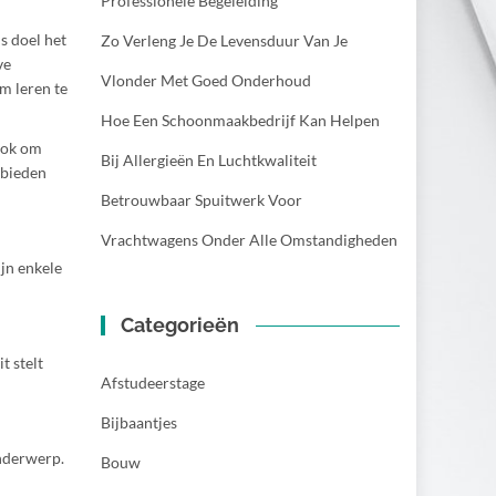
Professionele Begeleiding
s doel het
Zo Verleng Je De Levensduur Van Je
ve
Vlonder Met Goed Onderhoud
m leren te
Hoe Een Schoonmaakbedrijf Kan Helpen
 ook om
Bij Allergieën En Luchtkwaliteit
 bieden
Betrouwbaar Spuitwerk Voor
Vrachtwagens Onder Alle Omstandigheden
ijn enkele
Categorieën
t stelt
Afstudeerstage
Bijbaantjes
onderwerp.
Bouw