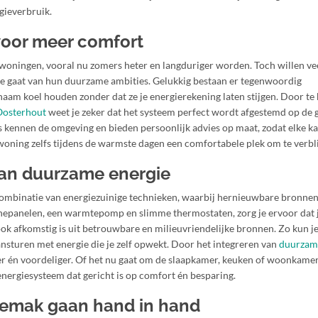
gieverbruik.
voor meer comfort
 woningen, vooral nu zomers heter en langduriger worden. Toch willen v
te gaat van hun duurzame ambities. Gelukkig bestaan er tegenwoordig
naam koel houden zonder dat ze je energierekening laten stijgen. Door te
 Oosterhout
weet je zeker dat het systeem perfect wordt afgestemd op de 
urs kennen de omgeving en bieden persoonlijk advies op maat, zodat elke 
je woning zelfs tijdens de warmste dagen een comfortabele plek om te verbl
 van duurzame energie
ombinatie van energiezuinige technieken, waarbij hernieuwbare bronnen
nnepanelen, een warmtepomp en slimme thermostaten, zorg je ervoor dat 
ook afkomstig is uit betrouwbare en milieuvriendelijke bronnen. Zo kun je 
ansturen met energie die je zelf opwekt. Door het integreren van
duurzam
r én voordeliger. Of het nu gaat om de slaapkamer, keuken of woonkamer
nergiesysteem dat gericht is op comfort én besparing.
gemak gaan hand in hand