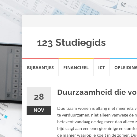
123 Studiegids
Spring
BIJBAANTJES
FINANCIEEL
ICT
OPLEIDIN
naar
inhoud
Duurzaamheid die voe
28
Duurzaam wonen is allang niet meer iets v
NOV
te verduurzamen, niet alleen vanwege de 
betekent vandaag de dag meer dan alleen z
bijdraagt aan een energiezuinige en comfor
de manier waarop je koelt in de zomer. Duu