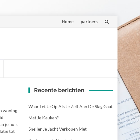
Spring
Home
partners
naar
inhoud
Recente berichten
Waar Let Je Op Als Je Zelf Aan De Slag Gaat
un woning
id
Met Je Keuken?
n je huis
Sneller Je Jacht Verkopen Met
atie tot