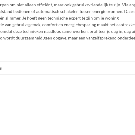
n om niet alleen efficiënt, maar ook gebruiksvriendelijk te zijn. Via ap
p afstand bedienen of automatisch schakelen tussen energiebronnen. Daar
én slimmer. Je hoeft geen technische expert te zijn om je woning
e van gebruiksgemak, comfort en energiebesparing maakt het aantrekke
 omdat deze technieken naadloos samenwerken, profiteer je dag in, dag ui
Zo wordt duurzaamheid geen opgave, maar een vanzelfsprekend onderdeel
s