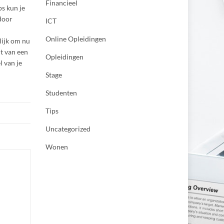
Financieel
ps kun je
door
ICT
Online Opleidingen
lijk om nu
t van een
Opleidingen
 van je
Stage
Studenten
Tips
Uncategorized
Wonen