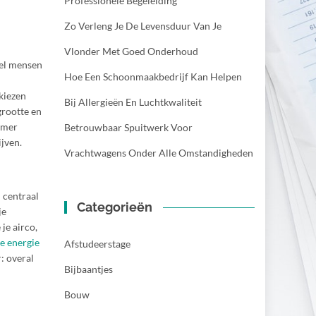
Professionele Begeleiding
Zo Verleng Je De Levensduur Van Je
Vlonder Met Goed Onderhoud
eel mensen
Hoe Een Schoonmaakbedrijf Kan Helpen
 kiezen
Bij Allergieën En Luchtkwaliteit
grootte en
kamer
Betrouwbaar Spuitwerk Voor
ijven.
Vrachtwagens Onder Alle Omstandigheden
 centraal
Categorieën
je
je airco,
e energie
Afstudeerstage
: overal
Bijbaantjes
Bouw