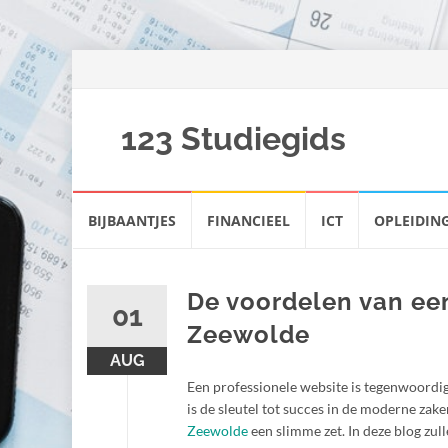
123 Studiegids
Spring
BIJBAANTJES
FINANCIEEL
ICT
OPLEIDIN
naar
inhoud
De voordelen van een
01
Zeewolde
AUG
Een professionele website is tegenwoordig 
is de sleutel tot succes in de moderne zak
Zeewolde
een slimme zet. In deze blog zu