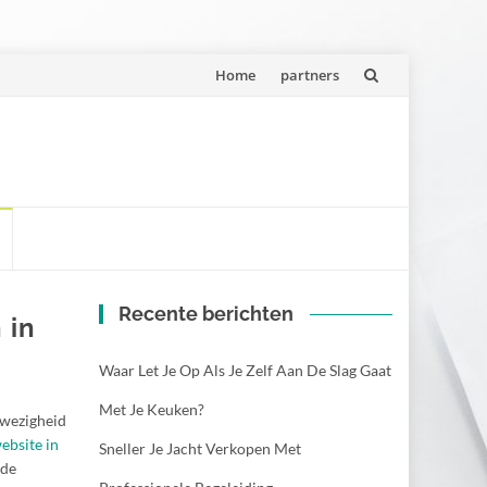
Spring
Home
partners
naar
inhoud
Recente berichten
 in
Waar Let Je Op Als Je Zelf Aan De Slag Gaat
Met Je Keuken?
nwezigheid
ebsite in
Sneller Je Jacht Verkopen Met
lde