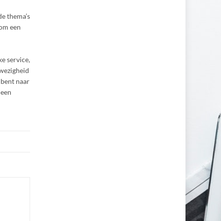
de thema’s
 om een
e service,
wezigheid
 bent naar
 een