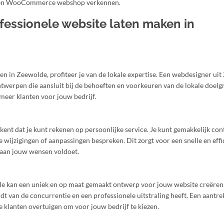
 een WooCommerce webshop verkennen.
fessionele website laten maken in
en in Zeewolde, profiteer je van de lokale expertise. Een webdesigner ui
ntwerpen die aansluit bij de behoeften en voorkeuren van de lokale doelg
meer klanten voor jouw bedrijf.
ent dat je kunt rekenen op persoonlijke service. Je kunt gemakkelijk con
ijzigingen of aanpassingen bespreken. Dit zorgt voor een snelle en effi
 aan jouw wensen voldoet.
e kan een uniek en op maat gemaakt ontwerp voor jouw website creëren.
t van de concurrentie en een professionele uitstraling heeft. Een aantrek
e klanten overtuigen om voor jouw bedrijf te kiezen.