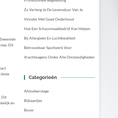
Professionele Begeleiding
Zo Verleng Je De Levensduur Van Je
Vlonder Met Goed Onderhoud
Hoe Een Schoonmaakbedrijf Kan Helpen
Bij Allergieën En Luchtkwaliteit
t Zeewolde
roep. Dit
Betrouwbaar Spuitwerk Voor
Vrachtwagens Onder Alle Omstandigheden
tact
ciënte
Categorieën
Afstudeerstage
 Dit
Bijbaantjes
kelijk en
Bouw