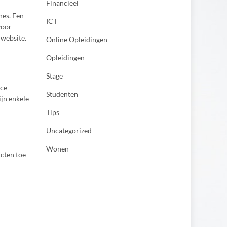
Financieel
nes. Een
ICT
voor
 website.
Online Opleidingen
Opleidingen
Stage
rce
Studenten
ijn enkele
Tips
Uncategorized
Wonen
cten toe