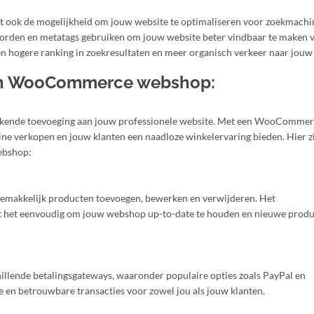
t ook de mogelijkheid om jouw website te optimaliseren voor zoekmachi
oorden en metatags gebruiken om jouw website beter vindbaar te maken 
een hogere ranking in zoekresultaten en meer organisch verkeer naar jouw
en WooCommerce webshop:
tekende toevoeging aan jouw professionele website. Met een WooComme
ne verkopen en jouw klanten een naadloze winkelervaring bieden. Hier z
ebshop:
akkelijk producten toevoegen, bewerken en verwijderen. Het
t het eenvoudig om jouw webshop up-to-date te houden en nieuwe produ
ende betalingsgateways, waaronder populaire opties zoals PayPal en
ge en betrouwbare transacties voor zowel jou als jouw klanten.